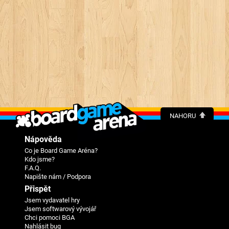
NAHORU
Nápověda
Co je Board Game Aréna?
Kdo jsme?
F.A.Q.
Napište nám / Podpora
Přispět
Jsem vydavatel hry
Jsem softwarový vývojář
Chci pomoci BGA
Nahlásit bug