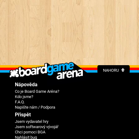
NAHORU
Nápověda
Co je Board Game Aréna?
Kdo jsme?
F.A.Q.
Napište nám / Podpora
Přispět
Jsem vydavatel hry
Jsem softwarový vývojář
Chci pomoci BGA
Nahlásit bug