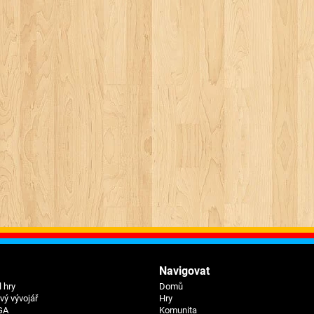
Navigovat
 hry
Domů
ý vývojář
Hry
GA
Komunita