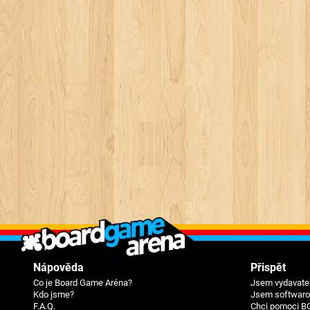
Nápověda
Přispět
Co je Board Game Aréna?
Jsem vydavatel
Kdo jsme?
Jsem softwarov
F.A.Q.
Chci pomoci B