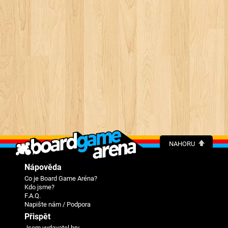
NAHORU
Nápověda
Co je Board Game Aréna?
Kdo jsme?
F.A.Q.
Napište nám / Podpora
Přispět
Jsem vydavatel hry