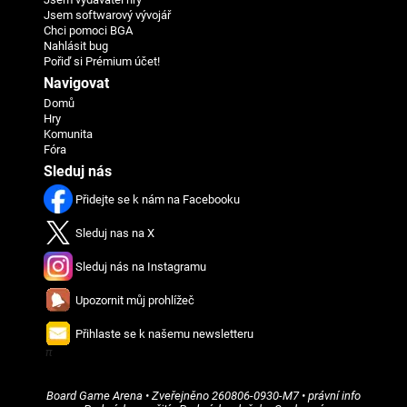
Jsem softwarový vývojář
Chci pomoci BGA
Nahlásit bug
Pořiď si Prémium účet!
Navigovat
Domů
Hry
Komunita
Fóra
Sleduj nás
Přidejte se k nám na Facebooku
Sleduj nas na X
Sleduj nás na Instagramu
Upozornit můj prohlížeč
Přihlaste se k našemu newsletteru
π
Board Game Arena
• Zveřejněno
260806-0930-M7
•
právní info