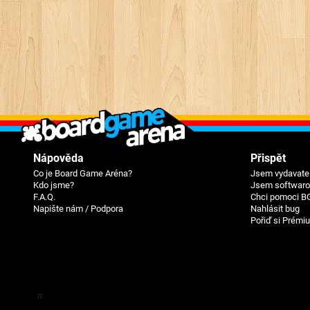
Nápověda
Přispět
Co je Board Game Aréna?
Jsem vydavatel
Kdo jsme?
Jsem softwarov
F.A.Q.
Chci pomoci B
Napište nám / Podpora
Nahlásit bug
Pořiď si Prémi
π