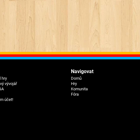
Navigovat
 hry
Domů
ý vývojář
Hry
GA
Komunita
Fóra
um účet!