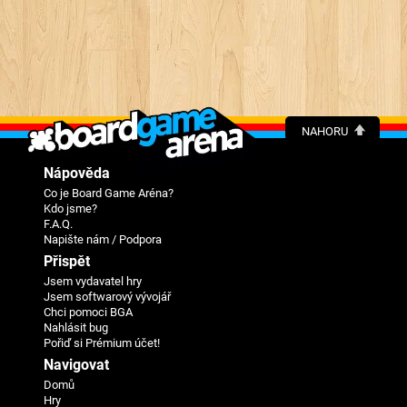
NAHORU
Nápověda
Co je Board Game Aréna?
Kdo jsme?
F.A.Q.
Napište nám / Podpora
Přispět
Jsem vydavatel hry
Jsem softwarový vývojář
Chci pomoci BGA
Nahlásit bug
Pořiď si Prémium účet!
Navigovat
Domů
Hry