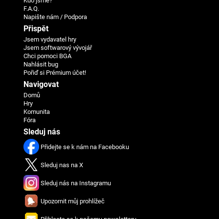
Kdo jsme?
F.A.Q.
Napište nám / Podpora
Přispět
Jsem vydavatel hry
Jsem softwarový vývojář
Chci pomoci BGA
Nahlásit bug
Pořiď si Prémium účet!
Navigovat
Domů
Hry
Komunita
Fóra
Sleduj nás
Přidejte se k nám na Facebooku
Sleduj nas na X
Sleduj nás na Instagramu
Upozornit můj prohlížeč