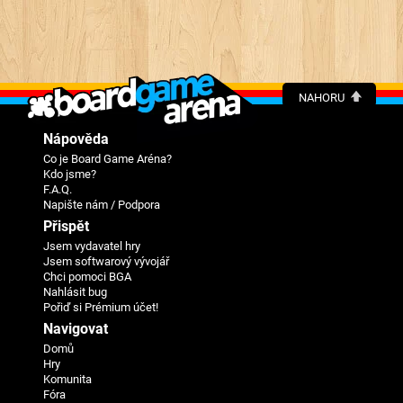
NAHORU
Nápověda
Co je Board Game Aréna?
Kdo jsme?
F.A.Q.
Napište nám / Podpora
Přispět
Jsem vydavatel hry
Jsem softwarový vývojář
Chci pomoci BGA
Nahlásit bug
Pořiď si Prémium účet!
Navigovat
Domů
Hry
Komunita
Fóra