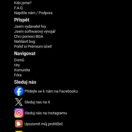
Kdo jsme?
F.A.Q.
Napište nám / Podpora
Přispět
Jsem vydavatel hry
Jsem softwarový vývojář
Chci pomoci BGA
Nahlásit bug
Pořiď si Prémium účet!
Navigovat
Domů
Hry
Komunita
Fóra
Sleduj nás
Přidejte se k nám na Facebooku
Sleduj nas na X
Sleduj nás na Instagramu
Upozornit můj prohlížeč