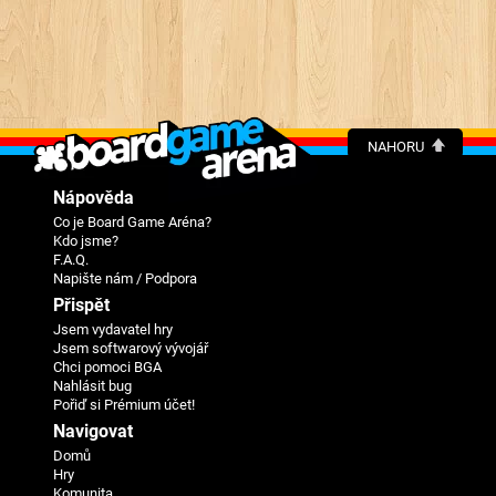
NAHORU
Nápověda
Co je Board Game Aréna?
Kdo jsme?
F.A.Q.
Napište nám / Podpora
Přispět
Jsem vydavatel hry
Jsem softwarový vývojář
Chci pomoci BGA
Nahlásit bug
Pořiď si Prémium účet!
Navigovat
Domů
Hry
Komunita