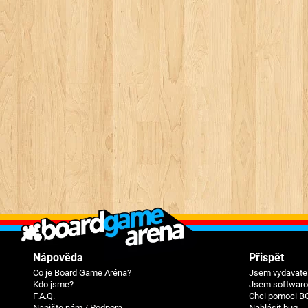
Nápověda
Přispět
Co je Board Game Aréna?
Jsem vydavatel
Kdo jsme?
Jsem softwarov
F.A.Q.
Chci pomoci B
Napište nám / Podpora
Nahlásit bug