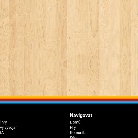
Navigovat
 hry
Domů
ý vývojář
Hry
GA
Komunita
Fóra