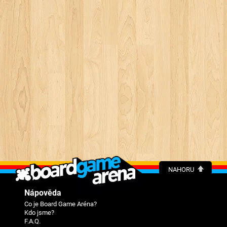
NAHORU
Nápověda
Co je Board Game Aréna?
Kdo jsme?
F.A.Q.