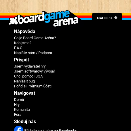
NAHORU
Nápověda
Co je Board Game Aréna?
Kdo jsme?
F.A.Q.
Napište nám / Podpora
Přispět
Jsem vydavatel hry
Jsem softwarový vývojář
Chci pomoci BGA
Nahlásit bug
Pořiď si Prémium účet!
Navigovat
Domů
Hry
Komunita
Fóra
Sleduj nás
Přidejte se k nám na Facebooku