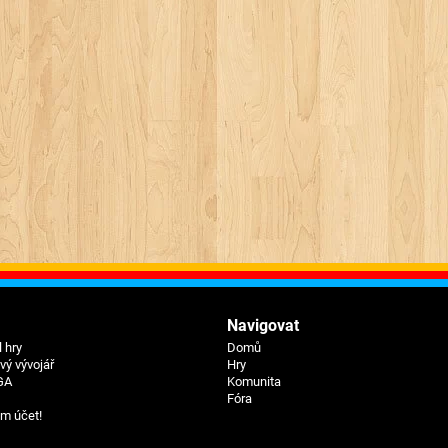
Navigovat
 hry
Domů
ý vývojář
Hry
GA
Komunita
Fóra
um účet!