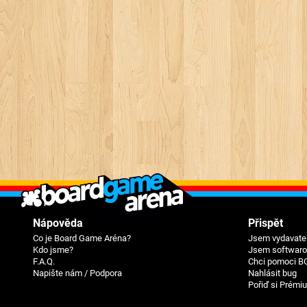
Nápověda
Přispět
Co je Board Game Aréna?
Jsem vydavatel
Kdo jsme?
Jsem softwarov
F.A.Q.
Chci pomoci B
Napište nám / Podpora
Nahlásit bug
Pořiď si Prémi