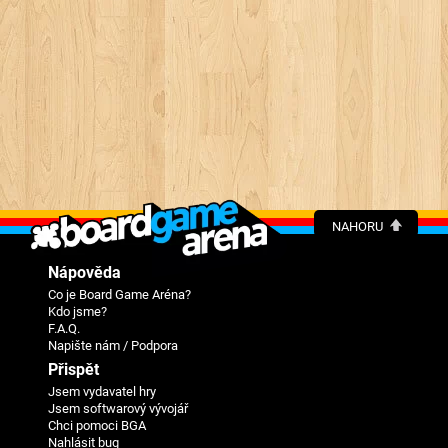
NAHORU
Nápověda
Co je Board Game Aréna?
Kdo jsme?
F.A.Q.
Napište nám / Podpora
Přispět
Jsem vydavatel hry
Jsem softwarový vývojář
Chci pomoci BGA
Nahlásit bug