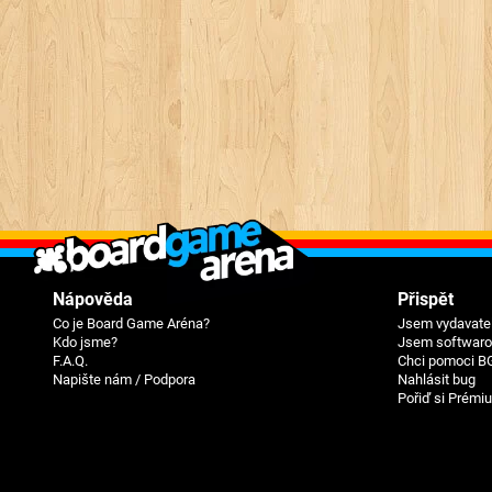
Nápověda
Přispět
Co je Board Game Aréna?
Jsem vydavatel
Kdo jsme?
Jsem softwarov
F.A.Q.
Chci pomoci B
Napište nám / Podpora
Nahlásit bug
Pořiď si Prémi