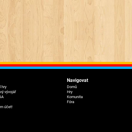
Navigovat
 hry
Domů
ý vývojář
Hry
GA
Komunita
Fóra
um účet!