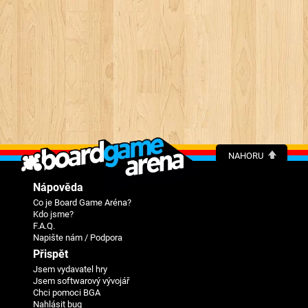
NAHORU
Nápověda
Co je Board Game Aréna?
Kdo jsme?
F.A.Q.
Napište nám / Podpora
Přispět
Jsem vydavatel hry
Jsem softwarový vývojář
Chci pomoci BGA
Nahlásit bug