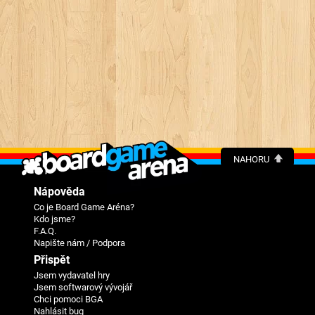
NAHORU
Nápověda
Co je Board Game Aréna?
Kdo jsme?
F.A.Q.
Napište nám / Podpora
Přispět
Jsem vydavatel hry
Jsem softwarový vývojář
Chci pomoci BGA
Nahlásit bug