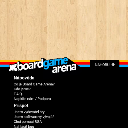
NAHORU
Nápověda
Co je Board Game Aréna?
Kdo jsme?
F.A.Q.
Napište nám / Podpora
Přispět
Jsem vydavatel hry
Jsem softwarový vývojář
Chci pomoci BGA
Nahlásit bug