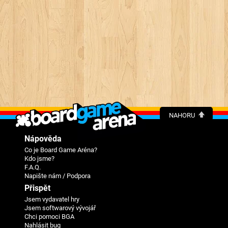
NAHORU
Nápověda
Co je Board Game Aréna?
Kdo jsme?
F.A.Q.
Napište nám / Podpora
Přispět
Jsem vydavatel hry
Jsem softwarový vývojář
Chci pomoci BGA
Nahlásit bug